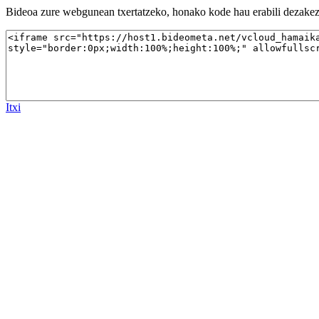
Bideoa zure webgunean txertatzeko, honako kode hau erabili dezakez
Itxi