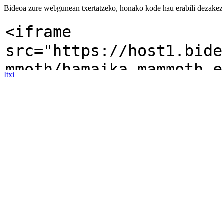
Bideoa zure webgunean txertatzeko, honako kode hau erabili dezakez
Itxi