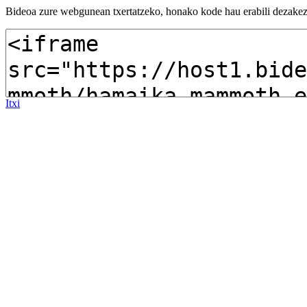
Bideoa zure webgunean txertatzeko, honako kode hau erabili dezakez
Itxi