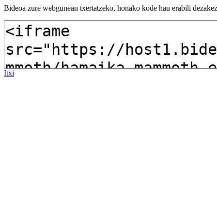
Bideoa zure webgunean txertatzeko, honako kode hau erabili dezakez
Itxi